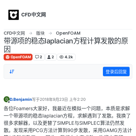
Skip to content
CFD中文网
CFD中文网
版块
OpenFOAM
带源项的稳态laplacian方程计算发散的原
因
OpenFOAM
2
2
4.2k
登录后回复
D.Benjamin
写于
2018年9月23日 上午2:20
D
最后由 编辑
离线
各位Foamers大家好，我最近在模拟一个问题，本质是求解
一个带源项的稳态laplacian方程，求解遇到了发散。我换了
很多求解器，以及更替了SIMPLE与SIMPLEC算法仍然发
散。发现采用PCG方法计算到90步发散，采用GAMG方法计