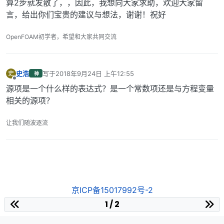
算2步就发散了，，因此，我想向大家求助，欢迎大家留
言，给出你们宝贵的建议与想法，谢谢！祝好
OpenFOAM初学者，希望和大家共同交流
史浩
写于
2018年9月24日 上午12:55
史
神
最后由 编辑
离线
源项是一个什么样的表达式？是一个常数项还是与方程变量
相关的源项？
让我们随波逐流
京ICP备15017992号-2
1 / 2