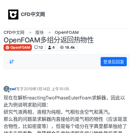
Skip to content
CFD中文网
CFD中文网
版块
OpenFOAM
OpenFOAM多组分返回热物性
OpenFOAM
12
4
18.4k
登录后回复
zwl
写于
2019年1月14日 上午10:05
Z
最后由 编辑
离线
现在在解析reactingTwoPhaseEulerFoam求解器，因此以
此为例说明求助问题：
研究气液两相，液相为纯相，气相包含空气和蒸汽。
那么我的问题是求解器内直接给的是气相的物性（应该是混
合物性，比如密度等），但是每个组分在字典里都单独给了