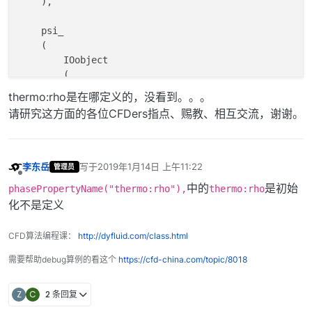
    ),

    psi_

    (

        IOobject

        (

            phasePropertyName(
"thermo:psi"
),

thermo:rho是在哪定义的，没看到。。。
            mesh.time().timeName(),

请研究这方面的各位CFDers指点、赐教、相互交流，谢谢。
            mesh,

            IOobject::NO_READ,

            IOobject::NO_WRITE

        ),

李东岳
写于
2019年1月14日 上午11:22
管理员
最后由 编辑
        mesh,

离线
中的
是初始
phasePropertyName("thermo:rho"),
thermo:rho
        dimensionSet(
0
, -
2
, 
2
, 
0
, 
0
)

化不是定义
CFD算法编程课：
http://dyfluid.com/class.html
需要帮助debug算例的看这个
https://cfd-china.com/topic/8018
Z
C
2 条回复