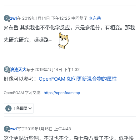
zwl
在
2019年1月14日 下午12:25
中回复了
李东岳
Z
最后由 编辑
离线
@东岳 其实我也不带化学反应，只是多组分，有相变。那我
先研究研究，趟趟路~
浪迹天大
写于
2019年1月14日 下午1:32
浪
最后由 编辑
离线
好像可以参考：
OpenFOAM 如何更新混合物的属性
OpenFOAM 学习交流：
https://openfoam.top
Z
1 条回复
zwl
写于
2019年1月15日 上午4:43
Z
最后由 编辑
离线
这个更贴近些吧，不过也不全，杂七杂八看了不少，似乎快