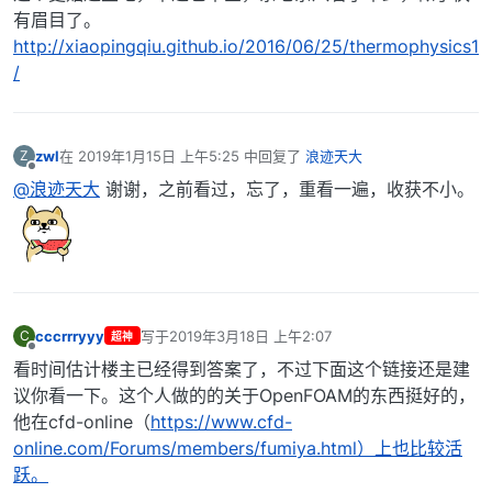
有眉目了。
http://xiaopingqiu.github.io/2016/06/25/thermophysics1
/
zwl
在
2019年1月15日 上午5:25
中回复了
浪迹天大
Z
最后由 编辑
离线
@浪迹天大
谢谢，之前看过，忘了，重看一遍，收获不小。
cccrrryyy
写于
2019年3月18日 上午2:07
C
超神
最后由 编辑
离线
看时间估计楼主已经得到答案了，不过下面这个链接还是建
议你看一下。这个人做的的关于OpenFOAM的东西挺好的，
他在cfd-online（
https://www.cfd-
online.com/Forums/members/fumiya.html）上也比较活
跃。