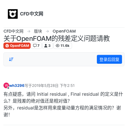
Skip to content
CFD中文网
CFD中文网
版块
OpenFOAM
关于OpenFOAM的残差定义问题请教
OpenFOAM
7
3
11.6k
登录后回复
wh3296
写于
2019年5月28日 下午2:51
W
最后由 编辑
离线
有点疑惑，请问 Initial residual , Final residual 的定义是什
么？是残差的绝对值还是相对值？
另外，residual是怎样用来度量动量方程的满足情况的？谢
谢！