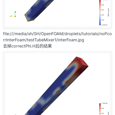
file:///media/sh/SH/OpenFOAM/droplets/tutorials/noPco
rrInterFoam/testTubeMixer1/interFoam.jpg
去掉correctPhi.H后的结果