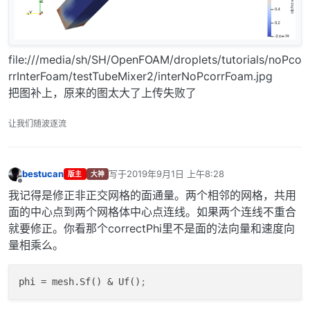
file:///media/sh/SH/OpenFOAM/droplets/tutorials/noPco
rrInterFoam/testTubeMixer2/interNoPcorrFoam.jpg
把图补上，原来的图太大了上传失败了
让我们随波逐流
bestucan
写于
2019年9月1日 上午8:28
版主
大神
最后由 编辑
离线
我记得是修正非正交网格的面通量。两个相邻的网格，共用
面的中心点到两个网格体中心点连线。如果两个连线不重合
就要修正。你看那个correctPhi里不是面的法向量和速度向
量相乘么。
phi
 = mesh.Sf() & Uf()
;