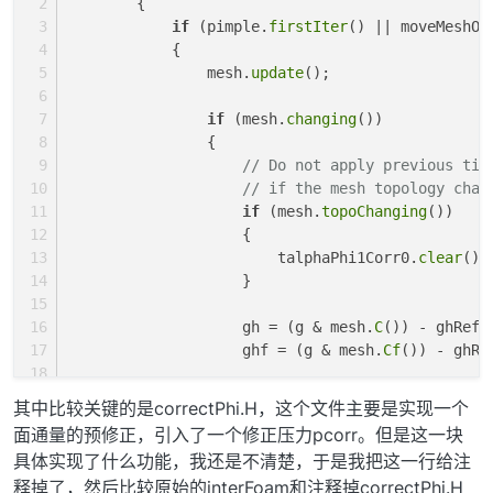
        {
if
 (pimple.
firstIter
() || moveMeshOu
            {
                mesh.
update
();
if
 (mesh.
changing
())
                {
// Do not apply previous tim
// if the mesh topology chan
if
 (mesh.
topoChanging
())
                    {
                        talphaPhi1Corr0.
clear
();
                    }
                    gh = (g & mesh.
C
()) - ghRef;
                    ghf = (g & mesh.
Cf
()) - ghRe
                    MRF.
update
();
其中比较关键的是correctPhi.H，这个文件主要是实现一个
面通量的预修正，引入了一个修正压力pcorr。但是这一块
if
 (correctPhi)
具体实现了什么功能，我还是不清楚，于是我把这一行给注
                    {
释掉了，然后比较原始的interFoam和注释掉correctPhi.H
// Calculate absolute fl