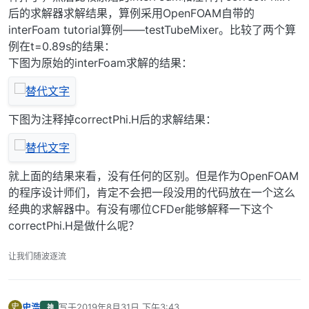
后的求解器求解结果，算例采用OpenFOAM自带的
// from the mapped surfa
                        phi = mesh.
Sf
() & 
Uf
();
interFoam tutorial算例——testTubeMixer。比较了两个算
例在t=0.89s的结果：
#
include
"correctPhi.H"
下图为原始的interFoam求解的结果：
// Make the flux relativ
                        fvc::
makeRelative
(phi, U
下图为注释掉correctPhi.H后的求解结果：
                        mixture.
correct
();
                    }
if
 (checkMeshCourantNo)
就上面的结果来看，没有任何的区别。但是作为OpenFOAM
                    {
的程序设计师们，肯定不会把一段没用的代码放在一个这么
#
include
"meshCourantNo.
经典的求解器中。有没有哪位CFDer能够解释一下这个
                    }
correctPhi.H是做什么呢？
                }
            }
让我们随波逐流
            ........
        }
史浩
写于
2019年8月31日 下午3:43
史
神