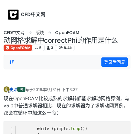
Skip to content
CFD中文网
CFD中文网
版块
OpenFOAM
动网格求解中correctPhi的作用是什么
OpenFOAM
5
3
8.4k
登录后回复
史浩
写于
2019年8月31日 下午3:37
史
神
最后由 编辑
离线
现在OpenFOAM比较成熟的求解器都能求解动网格算例，与
v5.0中普通求解器相比，现在的求解器为了求解动网算例，
都会在循环中加这么一段：
while
 (pimple.
loop
())