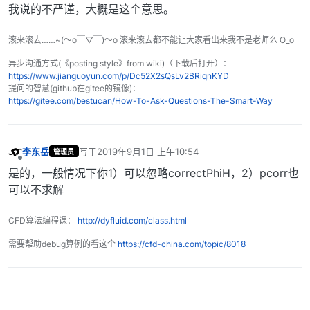
我说的不严谨，大概是这个意思。
滚来滚去……~(～o￣▽￣)～o 滚来滚去都不能让大家看出来我不是老师么 O_o
异步沟通方式(《posting style》from wiki)（下载后打开）：
https://www.jianguoyun.com/p/Dc52X2sQsLv2BRiqnKYD
提问的智慧(github在gitee的镜像)：
https://gitee.com/bestucan/How-To-Ask-Questions-The-Smart-Way
李东岳
写于
2019年9月1日 上午10:54
管理员
最后由 编辑
离线
是的，一般情况下你1）可以忽略correctPhiH，2）pcorr也
可以不求解
CFD算法编程课：
http://dyfluid.com/class.html
需要帮助debug算例的看这个
https://cfd-china.com/topic/8018