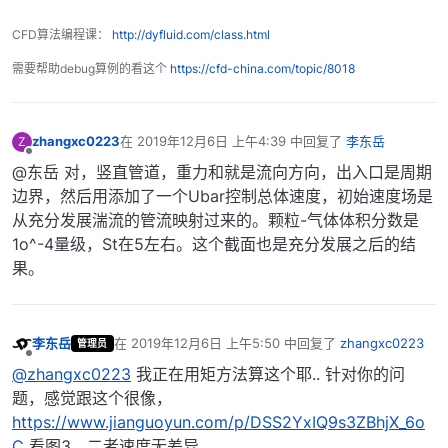
CFD算法编程课：
http://dyfluid.com/class.html
需要帮助debug算例的看这个
https://cfd-china.com/topic/8018
zhangxc0223
在
2019年12月6日 上午4:39
中回复了
李东岳
Z
最后由 编辑
离线
@东岳 对，竖直管道，重力和就是流向方向，出入口是周期
边界，然后用添加了一个Ubar控制总体速度，初始速度场是
从充分发展湍流的管流映射过来的。颗粒-气体体积分数是
1o^-4量级，St在5左右。这个截面也是充分发展之后的结
果。
李东岳
在
2019年12月6日 上午5:50
中回复了
zhangxc0223
管理员
最后由 编辑
离线
@zhangxc0223
我正在用矩方法算这个耶.. 针对你的问
题，感觉跟这个很像，
https://www.jianguoyun.com/p/DSS2YxIQ9s3ZBhjX_6o
C
看图3，二者速度无差异