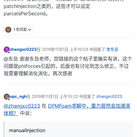
patchInjection之类的，这些才可以设定
parcelsPerSecond。
U
1 条回复
zhangxc0223
在
2019年11月1日 上午10:03
中回复了
李东岳
Z
最后由 编辑
离线
@东岳 谢谢东岳老师，您链接的这个帖子里确实有讲，这个
问题是phiForces引起的，后面也有讨论到怎么修正，不过
我需要理解消化消化，再次感谢
upc_ngh
在
2019年11月1日 上午10:22
中回复了
zhangxc0223
U
最后由 编辑
离线
@zhangxc0223
在
DPMFoam求解中，重力居然会加速液
体相？
中说：
manualInjection