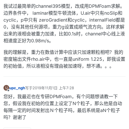
我试过最简单的channel395模型，改成用DPMFoam求解。
边界条件中， laminar模型牛顿流体，U.air中只有noSlip和
cyclic，p中只有 zeroGradient和cyclic，internalField都是
0，没有其他任何源项，重力g设置成顺气流方向。这样求解
出来的液相会被重力加速，比如0.1s时，channel中心线上液
相速度正好为0.98m/s。
我的理解是，重力在数值计算中应该只加速颗粒相吧？我的
密度输出文件rho.air中，也一直是uniform 1.225，即我设置
的初始值，所以液相没有理由被加速呀，想不通。。。
upc_ngh
写于
2019年11月1日 上午7:28
U
最后由 编辑
离线
您好，我最近也在专研DPMFoam，有个问题想请教一下
您，假设我在初始的位置上设定了N个粒子，那么他是自动
每隔一定的时间发射出Ｎ个粒子吗，最后系统是aN个粒子
吗？谢谢了