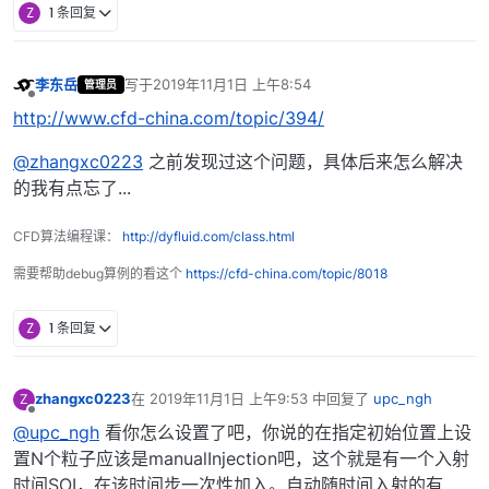
Z
1 条回复
李东岳
写于
2019年11月1日 上午8:54
管理员
最后由 编辑
离线
http://www.cfd-china.com/topic/394/
@zhangxc0223
之前发现过这个问题，具体后来怎么解决
的我有点忘了...
CFD算法编程课：
http://dyfluid.com/class.html
需要帮助debug算例的看这个
https://cfd-china.com/topic/8018
Z
1 条回复
zhangxc0223
在
2019年11月1日 上午9:53
中回复了
upc_ngh
Z
最后由 编辑
离线
@upc_ngh
看你怎么设置了吧，你说的在指定初始位置上设
置N个粒子应该是manualInjection吧，这个就是有一个入射
时间SOI，在该时间步一次性加入。自动随时间入射的有