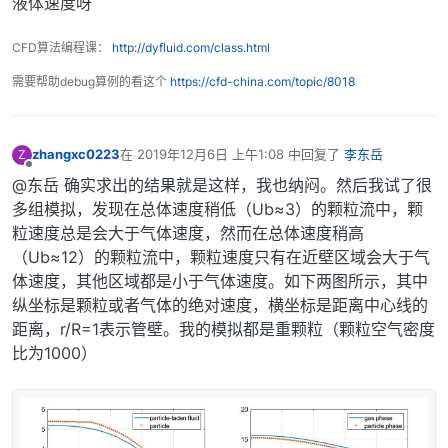
液体速度呀
CFD算法编程课：
http://dyfluid.com/class.html
需要帮助debug算例的看这个
https://cfd-china.com/topic/8018
zhangxc0223
在
2019年12月6日 上午1:08
中回复了
李东岳
Z
最后由 编辑
离线
@东岳 确实求出的结果就是这样，我也纳闷。然后我试了很
多组模拟，发现在总体速度稍低（Ub≈3）的颗粒流中，颗
粒速度总是会大于气体速度，然而在总体速度稍高
（Ub≈12）的颗粒流中，颗粒速度只有在近壁区域会大于气
体速度，其他区域都是小于气体速度。如下两图所示，其中
纵坐标是颗粒或者气体的绝对速度，横坐标是距离中心线的
距离，r/R=1表示管壁。我的模拟都是重颗粒（颗粒空气密度
比为1000）