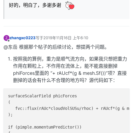
好的，明白了，多谢多谢
zhangxc0223
写于
2019年11月16日 上午6:10
Z
最后由 编辑
离线
@东岳 根据那个帖子的后续讨论，想提两个问题。
按照我的算例，重力是顺气流方向，如果我只想把重力
作用在颗粒上，不作用在流体上，能不能直接删掉
phiForces里面的 “+ rAUcf*(g & mesh.Sf())”项？直接
删掉的话会有什么不合理的地方吗？源代码如下：
surfaceScalarField phicForces

(

   fvc::flux(rAUc*cloudVolSUSu/rhoc) + rAUcf*(g & mes
);

if (pimple.momentumPredictor())
