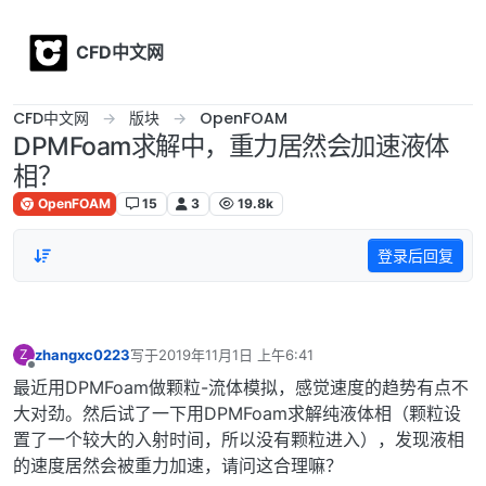
Skip to content
CFD中文网
CFD中文网
版块
OpenFOAM
DPMFoam求解中，重力居然会加速液体
相？
OpenFOAM
15
3
19.8k
登录后回复
zhangxc0223
写于
2019年11月1日 上午6:41
Z
最后由 编辑
离线
最近用DPMFoam做颗粒-流体模拟，感觉速度的趋势有点不
大对劲。然后试了一下用DPMFoam求解纯液体相（颗粒设
置了一个较大的入射时间，所以没有颗粒进入），发现液相
的速度居然会被重力加速，请问这合理嘛？