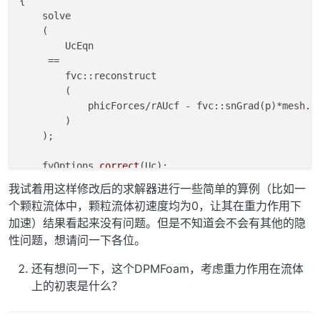
{

    solve

    (

        UcEqn

     ==

        fvc::reconstruct

        (

            phicForces/rAUcf - fvc::snGrad(p)*mesh
.m
        )

    );

    fvOptions
.correct
(Uc);

}

我试着用这样修改后的求解器进行一些简单的算例（比如一
个颗粒流体中，颗粒流体初速度均为0，让其在重力作用下
加速）结果看起来没有问题。但是不知道会不会有其他的隐
性问题，想请问一下各位。
还有想问一下，这个DPMFoam，考虑重力作用在流体
上的初衷是什么？