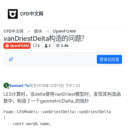
Skip to content
CFD中文网
CFD中文网
版块
OpenFOAM
vanDriestDelta构造的问题？
OpenFOAM
2
2
2.8k
登录后回复
Samuel-Tu
写于
2019年12月11日 下午1:33
S
最后由 编辑
离线
LES计算时，当delta使用vanDriest模型时，发现其构造函
数中，构造了一个geometricDelta_的指针
Foam::LESModels::vanDriestDelta::vanDriestDelta

(

    const word& name,
