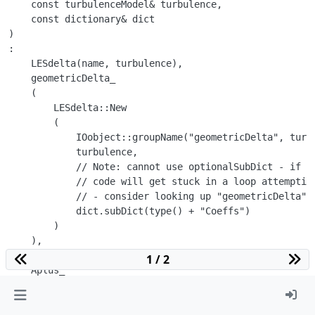
    const turbulenceModel& turbulence,

    const dictionary& dict

)

:

    LESdelta(name, turbulence),

    geometricDelta_

    (

        LESdelta::New

        (

            IOobject::groupName("geometricDelta", turbu
            turbulence,

            // Note: cannot use optionalSubDict - if no
            // code will get stuck in a loop attempting
            // - consider looking up "geometricDelta" i
            dict.subDict(type() + "Coeffs")

        )

    ),

    kappa_(dict.lookupOrDefault<scalar>("kappa", 0.41))
1 / 2
    Aplus_

    (

        dict.optionalSubDict(type() + "Coeffs").lookupO
        (
