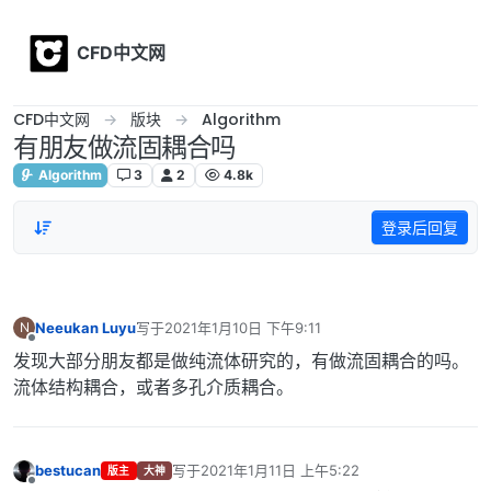
Skip to content
CFD中文网
CFD中文网
版块
Algorithm
有朋友做流固耦合吗
Algorithm
3
2
4.8k
登录后回复
Neeukan Luyu
写于
2021年1月10日 下午9:11
N
最后由 编辑
离线
发现大部分朋友都是做纯流体研究的，有做流固耦合的吗。
流体结构耦合，或者多孔介质耦合。
bestucan
写于
2021年1月11日 上午5:22
版主
大神
最后由 编辑
离线