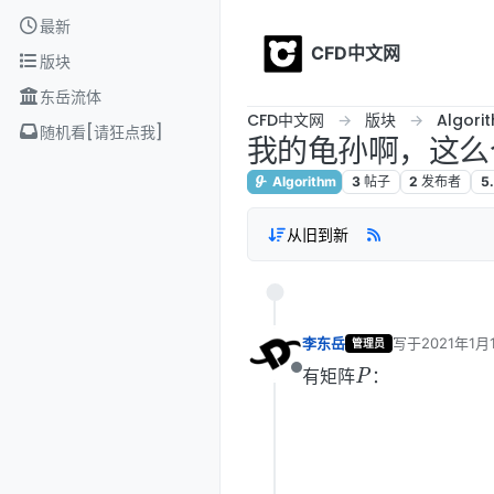
Skip to content
最新
CFD中文网
版块
东岳流体
CFD中文网
版块
Algori
随机看[请狂点我]
我的龟孙啊，这么
Algorithm
3
帖子
2
发布者
5
从旧到新
李东岳
写于
2021年1月
管理员
P
最后由 李东岳 
有矩阵
：
离线