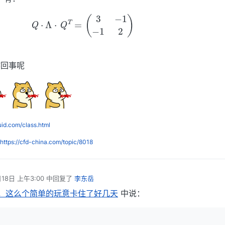
(6)
Q
⋅
Λ
⋅
Q
T
=
(
3
−
1
−
1
2
)
咋回事呢
luid.com/class.html
https://cfd-china.com/topic/8018
月18日 上午3:00
中回复了
李东岳
，这么个简单的玩意卡住了好几天
中说：