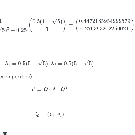
4999579
v
1
=
1
0.25
)
2
+
(
0.276393202250021
0.25
1
+
5
)
(
2
0.5
+
0.25
(
1
−
5
(
0.5
)
1
)
(
1
+
5
)
)
1
,
)
v
=
1
=
1
0.2
(3)
λ
1
=
0.5
(
5
+
5
)
,
λ
2
=
0.5
(
5
−
5
)
ecomposition）：
(4)
P
=
Q
⋅
Λ
⋅
Q
T
(5)
Q
=
(
v
1
,
v
2
)
，有：