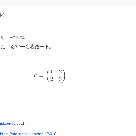
化
18日 上午3:04
麻烦了没写一会我改一下。
(7)
P
=
(
1
2
2
3
)
luid.com/class.html
https://cfd-china.com/topic/8018