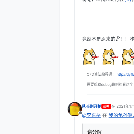
P
竟然不是原来的
！！
CFD算法编程课：
http://dyf
需要帮助debug算例的看这个
队长别开枪
在
2021年1
超神
最后由 编辑
@李东岳
在
我的龟孙啊
离线
谱分解