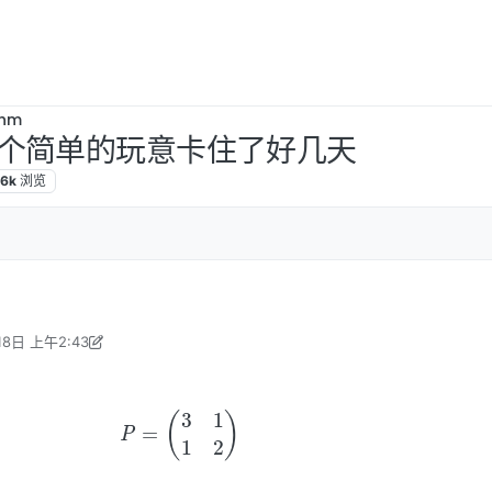
thm
个简单的玩意卡住了好几天
.6k
浏览
18日 上午2:43
编辑
2021年1月18日 下午3:03
(1)
P
=
(
3
1
1
2
)