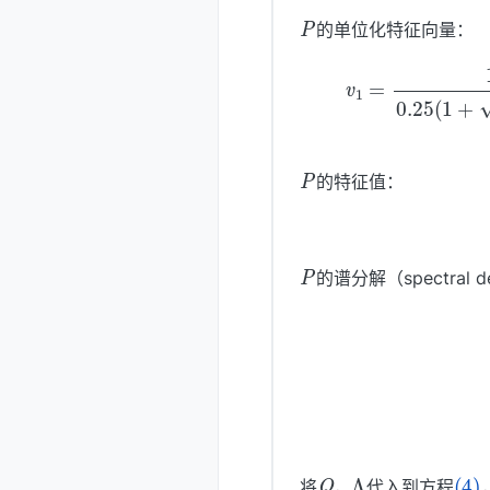
P
的单位化特征向量：
(
0.447213595
(2)
P
的特征值：
P
的谱分解（spectral d
Q
Λ
(4)
将
，
代入到方程