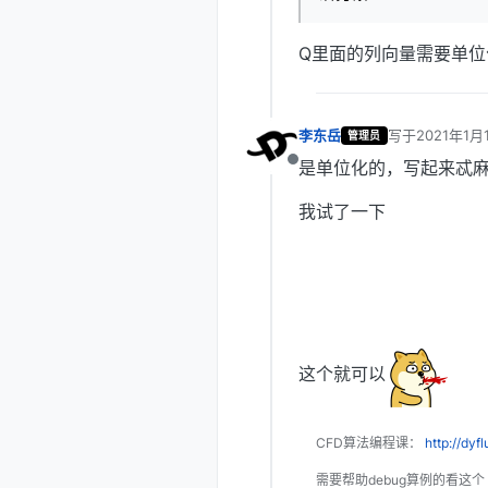
Q里面的列向量需要单位
李东岳
写于
2021年1月
管理员
最后由 编辑
是单位化的，写起来忒
离线
我试了一下
这个就可以
CFD算法编程课：
http://dyf
需要帮助debug算例的看这个