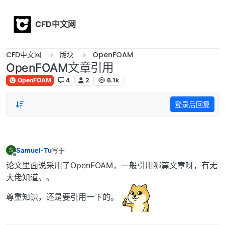
Skip to content
CFD中文网
CFD中文网
版块
OpenFOAM
OpenFOAM文章引用
OpenFOAM
4
2
6.1k
登录后回复
Samuel-Tu
写于
S
最后由 编辑
离线
论文里面说采用了OpenFOAM，一般引用哪篇文章呀，有无
大佬知道。。
尊重知识，还是要引用一下的。