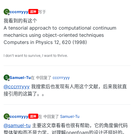
cccrrryyy
写于
C
超神
最后由 编辑
离线
我看到的有这个
A tensorial approach to computational continuum
mechanics using object-oriented techniques
Computers in Physics 12, 620 (1998)
I don't want to survive, I want to thrive.
Samuel-Tu
在
中回复了
cccrrryyy
S
最后由 编辑
离线
@cccrrryyy
我搜索后也发现有人用这个文献，后来我就直
接引用的这篇了。。
cccrrryyy
在
中回复了
Samuel-Tu
C
超神
最后由 编辑
离线
@samuel-tu
主要这文章看看也很有帮助，它的角度偏代码
整体架构而不是力学，对理解openfoam的设计还挺好的。