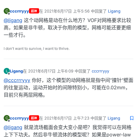
cccrrryyy
在
2021年6月17日 上午5:56
中回复了
Ligang
C
超神
最后由 编辑
离线
@ligang
这个动网格是动在什么地方？VOF对网格要求比较
高，如果是非牛顿，取决于你用的模型，网格可能还要更细
一些才行。
I don't want to survive, I want to thrive.
Ligang
在
2021年6月17日 上午6:09
中回复了
cccrrryyy
L
最后由 编辑
离线
@cccrrryyy
你好，这个模型的动网格就是指中间“撞针”壁面
的往复运动，运动开始时的间隙特别小，可能在0.02mm，
目前只有两层网格。
cccrrryyy
在
2021年6月17日 上午7:23
中回复了
Ligang
C
超神
最后由 编辑
离线
@ligang
就是流场截面会变大变小是吧？我觉得可以在网格
上下下功夫。然后非牛顿流体的模型呢？如果是power-law