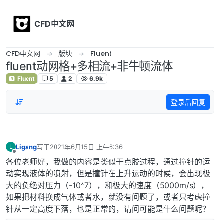
Skip to content
CFD中文网
CFD中文网
版块
Fluent
fluent动网格+多相流+非牛顿流体
Fluent
5
2
6.9k
登录后回复
Ligang
写于
2021年6月15日 上午6:36
L
最后由 编辑
离线
各位老师好，我做的内容是类似于点胶过程，通过撞针的运
动实现液体的喷射，但是撞针在上升运动的时候，会出现极
大的负绝对压力（-10^7），和极大的速度（5000m/s），
如果把材料换成气体或者水，就没有问题了，或者只考虑撞
针从一定高度下落，也是正常的，请问可能是什么问题呢？