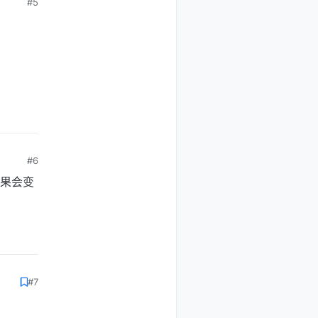
#5
#6
效果会变
#7