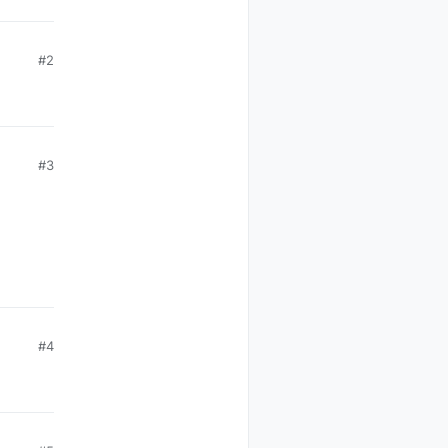
#2
#3
#4