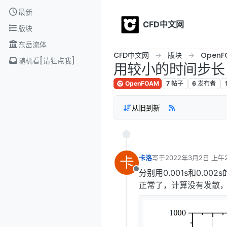
Skip to content
最新
CFD中文网
版块
东岳流体
CFD中文网
版块
OpenF
随机看[请狂点我]
用较小的时间步长
OpenFOAM
7
帖子
6
发布者
从旧到新
卡
卡洛
写于
2022年3月2日 上午2
最后由 编辑
分别用0.001s和0.0
离线
正常了，计算没有发散