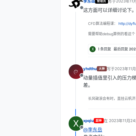
李东岳
写于
2023年11
管理员
最后由 编辑
这方面可以详细讨论下。
离线
CFD算法编程课：
http://dyf
需要帮助debug算例的看这个
X
1 条回复
最后回复
20
yhdthu
写于
2023年11月
大神
最后由 编辑
动量插值里引入的压力梯度
离线
差。
长风破浪会有时，直挂云帆济
X
xpqiu
在
2023年11月24
超神
最后由 编辑
@李东岳
离线