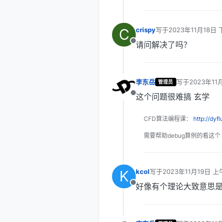
C
crispy
写于
2023年11月18日 
最后由 编辑
请问解决了吗？
离线
李东岳
写于
2023年11
管理员
最后由 编辑
这个问题很难搞 玄学
离线
CFD算法编程课：
http://dyf
需要帮助debug算例的看这个
K
kcol
写于
2023年11月19日 上午
最后由 编辑
好像有个理论大致意思
离线