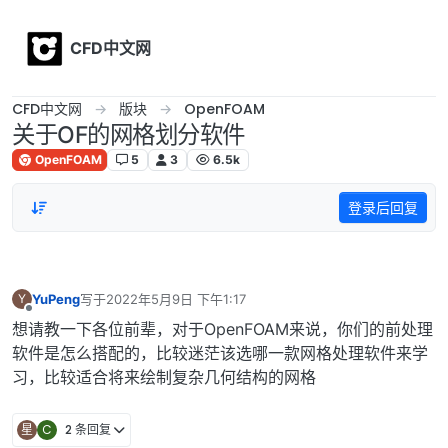
Skip to content
CFD中文网
CFD中文网
版块
OpenFOAM
关于OF的网格划分软件
OpenFOAM
5
3
6.5k
登录后回复
YuPeng
写于
2022年5月9日 下午1:17
Y
最后由 编辑
离线
想请教一下各位前辈，对于OpenFOAM来说，你们的前处理
软件是怎么搭配的，比较迷茫该选哪一款网格处理软件来学
习，比较适合将来绘制复杂几何结构的网格
星
C
2 条回复