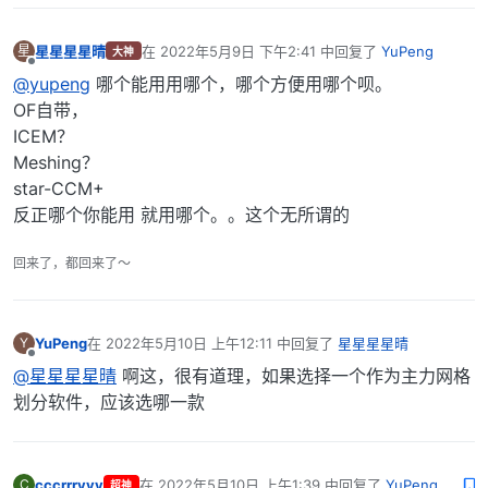
星星星星晴
在
2022年5月9日 下午2:41
中回复了
YuPeng
星
大神
最后由 编辑
离线
@yupeng
哪个能用用哪个，哪个方便用哪个呗。
OF自带，
ICEM？
Meshing？
star-CCM+
反正哪个你能用 就用哪个。。这个无所谓的
回来了，都回来了～
YuPeng
在
2022年5月10日 上午12:11
中回复了
星星星星晴
Y
最后由 编辑
离线
@星星星星晴
啊这，很有道理，如果选择一个作为主力网格
划分软件，应该选哪一款
cccrrryyy
在
2022年5月10日 上午1:39
中回复了
YuPeng
C
超神