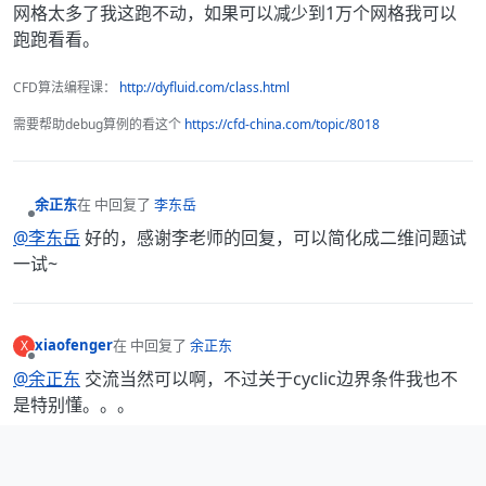
网格太多了我这跑不动，如果可以减少到1万个网格我可以
跑跑看看。
CFD算法编程课：
http://dyfluid.com/class.html
需要帮助debug算例的看这个
https://cfd-china.com/topic/8018
余正东
在
中回复了
李东岳
最后由 编辑
离线
@李东岳
好的，感谢李老师的回复，可以简化成二维问题试
一试~
xiaofenger
在
中回复了
余正东
X
最后由 编辑
离线
@余正东
交流当然可以啊，不过关于cyclic边界条件我也不
是特别懂。。。
2 条回复