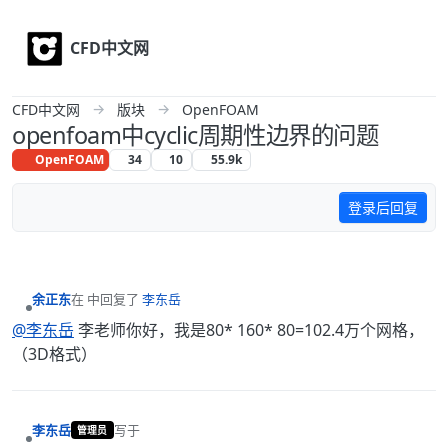
Skip to content
CFD中文网
CFD中文网
版块
OpenFOAM
openfoam中cyclic周期性边界的问题
OpenFOAM
34
10
55.9k
登录后回复
余正东
在
中回复了
李东岳
最后由 编辑
离线
@李东岳
李老师你好，我是80* 160* 80=102.4万个网格，
（3D格式）
李东岳
写于
管理员
最后由 编辑
离线