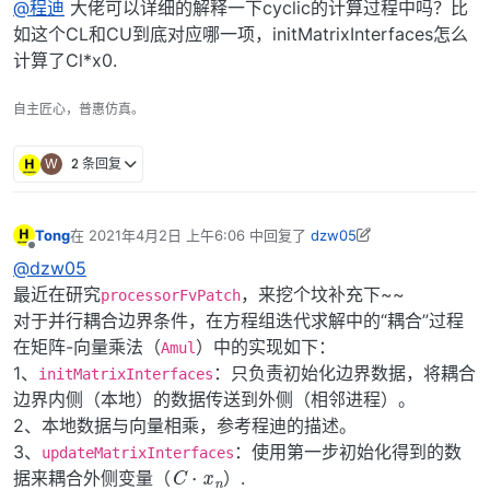
@程迪
大佬可以详细的解释一下cyclic的计算过程中吗？比
如这个CL和CU到底对应哪一项，initMatrixInterfaces怎么
计算了Cl*x0.
自主匠心，普惠仿真。
W
2 条回复
Tong
在
2021年4月2日 上午6:06
中回复了
dzw05
最后由 Tong 编辑
2021年4月2日 下午2:07
离线
@dzw05
最近在研究
，来挖个坟补充下~~
processorFvPatch
对于并行耦合边界条件，在方程组迭代求解中的“耦合”过程
在矩阵-向量乘法（
）中的实现如下：
Amul
1、
：只负责初始化边界数据，将耦合
initMatrixInterfaces
边界内侧（本地）的数据传送到外侧（相邻进程）。
2、本地数据与向量相乘，参考程迪的描述。
3、
：使用第一步初始化得到的数
C
⋅
x
n
updateMatrixInterfaces
据来耦合外侧变量（
）.