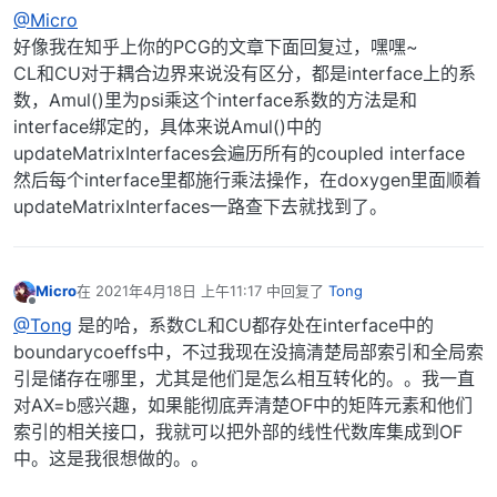
离线
@Micro
好像我在知乎上你的PCG的文章下面回复过，嘿嘿~
CL和CU对于耦合边界来说没有区分，都是interface上的系
数，Amul()里为psi乘这个interface系数的方法是和
interface绑定的，具体来说Amul()中的
updateMatrixInterfaces会遍历所有的coupled interface
然后每个interface里都施行乘法操作，在doxygen里面顺着
updateMatrixInterfaces一路查下去就找到了。
Micro
在
2021年4月18日 上午11:17
中回复了
Tong
最后由 编辑
离线
@Tong
是的哈，系数CL和CU都存处在interface中的
boundarycoeffs中，不过我现在没搞清楚局部索引和全局索
引是储存在哪里，尤其是他们是怎么相互转化的。。我一直
对AX=b感兴趣，如果能彻底弄清楚OF中的矩阵元素和他们
索引的相关接口，我就可以把外部的线性代数库集成到OF
中。这是我很想做的。。