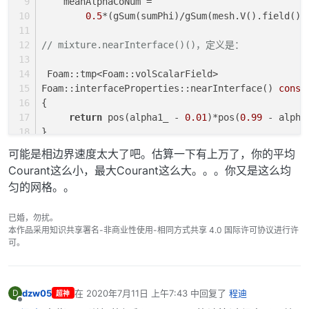
    meanAlphaCoNum =
0.5
*(gSum(sumPhi)/gSum(mesh.V().field())
// mixture.nearInterface()()，定义是：
 Foam::tmp<Foam::volScalarField>
Foam::interfaceProperties::nearInterface() 
const
{
return
 pos(alpha1_ - 
0.01
)*pos(
0.99
 - alpha
}
可能是相边界速度太大了吧。估算一下有上万了，你的平均
Courant这么小，最大Courant这么大。。。你又是这么均
匀的网格。。
已婚，勿扰。
本作品采用知识共享署名-非商业性使用-相同方式共享 4.0 国际许可协议进行许
可。
dzw05
在
2020年7月11日 上午7:43
中回复了
程迪
D
超神
最后由 编辑
离线