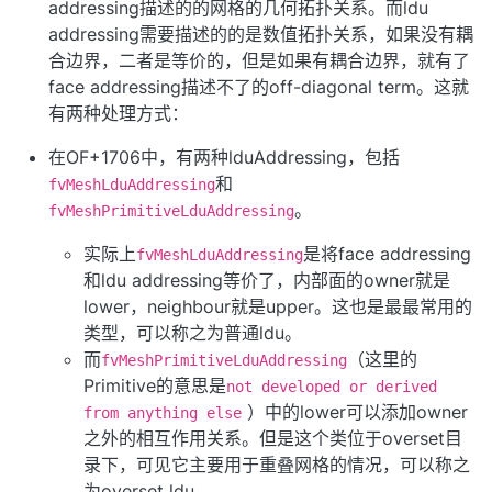
addressing描述的的网格的几何拓扑关系。而ldu
addressing需要描述的的是数值拓扑关系，如果没有耦
合边界，二者是等价的，但是如果有耦合边界，就有了
face addressing描述不了的off-diagonal term。这就
有两种处理方式：
在OF+1706中，有两种lduAddressing，包括
和
fvMeshLduAddressing
。
fvMeshPrimitiveLduAddressing
实际上
是将face addressing
fvMeshLduAddressing
和ldu addressing等价了，内部面的owner就是
lower，neighbour就是upper。这也是最最常用的
类型，可以称之为普通ldu。
而
（这里的
fvMeshPrimitiveLduAddressing
Primitive的意思是
not developed or derived
）中的lower可以添加owner
from anything else
之外的相互作用关系。但是这个类位于overset目
录下，可见它主要用于重叠网格的情况，可以称之
为overset ldu。