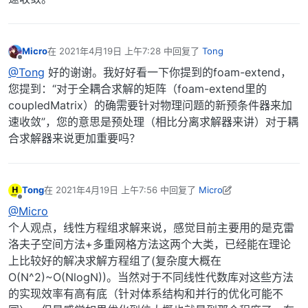
Micro
在
2021年4月19日 上午7:28
中回复了
Tong
最后由 编辑
离线
@Tong
好的谢谢。我好好看一下你提到的foam-extend，
您提到：“对于全耦合求解的矩阵（foam-extend里的
coupledMatrix）的确需要针对物理问题的新预条件器来加
速收敛”，您的意思是预处理（相比分离求解器来讲）对于耦
合求解器来说更加重要吗？
Tong
在
2021年4月19日 上午7:56
中回复了
Micro
最后由 Tong 编辑
2021年4月19日 下午4:02
离线
@Micro
个人观点，线性方程组求解来说，感觉目前主要用的是克雷
洛夫子空间方法+多重网格方法这两个大类，已经能在理论
上比较好的解决求解方程组了(复杂度大概在
O(N^2)~O(NlogN))。当然对于不同线性代数库对这些方法
的实现效率有高有底（针对体系结构和并行的优化可能不