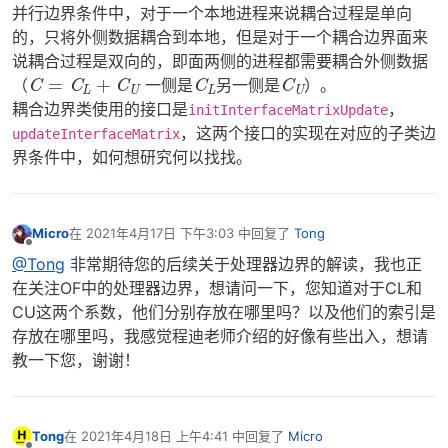
并行边界条件中，对于一个本地进程来说耦合过程是单向
的，只将外侧数据耦合到本地，但是对于一个耦合边界面来
说耦合过程是双向的，即面两侧的进程都需要耦合外侧数据
C
=
C
L
+
C
U
C
L
C
U
（
一侧是
另一侧是
）。
耦合边界类使用的接口是
，
initInterfaceMatrixUpdate
，这两个接口的实现在对应的子类边
updateInterfaceMatrix
界条件中，如何想研究何以找找。
Micro
在
2021年4月17日 下午3:03
中回复了
Tong
最后由 编辑
离线
@Tong
非常期待您的后续关于处理器边界的解读，我也正
在关注OF中的处理器边界，想请问一下，您知道对于CL和
CU这两个系数，他们分别存放在哪里吗？以及他们的索引是
存放在哪里吗，我感觉程迪老师介绍的好像有些出入，想请
教一下您，谢谢！
Tong
在
2021年4月18日 上午4:41
中回复了
Micro
最后由 编辑