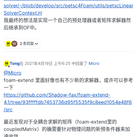
solver/-/blob/develop/src/petsc4Foam/utils/petscLinear
SolverContext.H
我最终的想法是实现一个自己的预处理器或者矩阵求解器然
后继承到OF中。
W
2 条回复
Tong
在
2021年4月19日 上午6:25
中回复了
Micro
最后由 编辑
离线
@Micro
foam-extend 里面好像也有不少新的求解器，或许可以参考
一下
https://github.com/Shadow-fax/foam-extend-
4.1/tree/93fffffdb7453736d95f5535f9c8eed1054e48f6
/src
最近发现对于全耦合求解的矩阵（foam-extend里的
coupledMatrix）的确需要针对物理问题的新预条件器来加
速收敛。