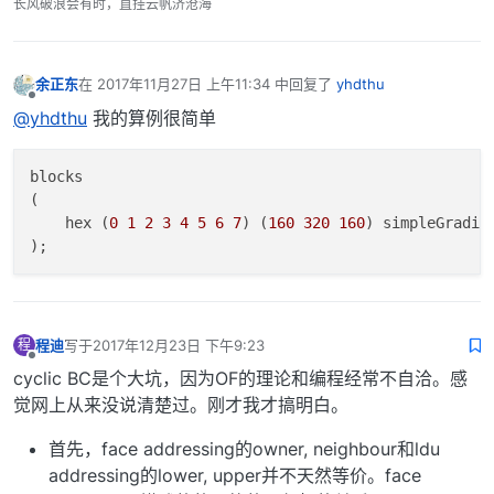
长风破浪会有时，直挂云帆济沧海
余正东
在
2017年11月27日 上午11:34
中回复了
yhdthu
最后由 编辑
离线
@yhdthu
我的算例很简单
blocks

(

    hex (
0
1
2
3
4
5
6
7
) (
160
320
160
) simpleGradin
程迪
写于
2017年12月23日 下午9:23
程
最后由 编辑
离线
cyclic BC是个大坑，因为OF的理论和编程经常不自洽。感
觉网上从来没说清楚过。刚才我才搞明白。
首先，face addressing的owner, neighbour和ldu
addressing的lower, upper并不天然等价。face