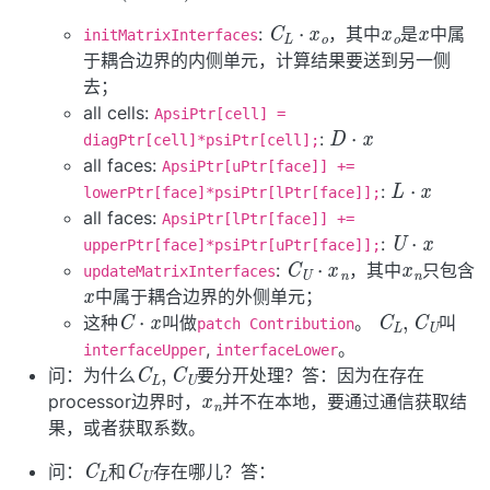
x
o
x
C
L
⋅
x
o
:
，其中
是
中属
initMatrixInterfaces
于耦合边界的内侧单元，计算结果要送到另一侧
去；
all cells:
D
⋅
x
ApsiPtr[cell] =
:
diagPtr[cell]*psiPtr[cell];
all faces:
L
⋅
x
ApsiPtr[uPtr[face]] +=
:
lowerPtr[face]*psiPtr[lPtr[face]];
all faces:
U
⋅
x
ApsiPtr[lPtr[face]] +=
x
n
:
C
U
⋅
x
n
upperPtr[face]*psiPtr[uPtr[face]];
x
:
，其中
只包含
updateMatrixInterfaces
中属于耦合边界的外侧单元；
C
⋅
x
C
U
L
,
C
这种
叫做
。
叫
patch Contribution
,
。
C
U
L
,
C
interfaceUpper
interfaceLower
x
n
问：为什么
要分开处理？答：因为在存在
processor边界时，
并不在本地，要通过通信获取结
果，或者获取系数。
C
L
C
U
问：
和
存在哪儿？答：