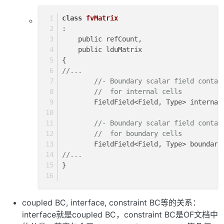
class
fvMatrix
:
    public refCount,
    public lduMatrix
{
//...
//- Boundary scalar field contai
//  for internal cells
        FieldField<Field, Type> internal
//- Boundary scalar field contai
//  for boundary cells
        FieldField<Field, Type> boundary
//...
}
coupled BC, interface, constraint BC等的关系：
interface就是coupled BC，constraint BC是OF文档中