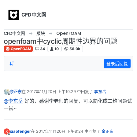
Skip to content
CFD中文网
CFD中文网
版块
OpenFOAM
openfoam中cyclic周期性边界的问题
OpenFOAM
34
10
56.0k
登录后回复
余正东
在
2017年11月20日 上午10:29
中回复了
李东岳
最后由 编辑
离线
@李东岳
好的，感谢李老师的回复，可以简化成二维问题试
一试~
xiaofenger
在
2017年11月20日 下午8:24
中回复了
余正东
X
最后由 编辑
离线