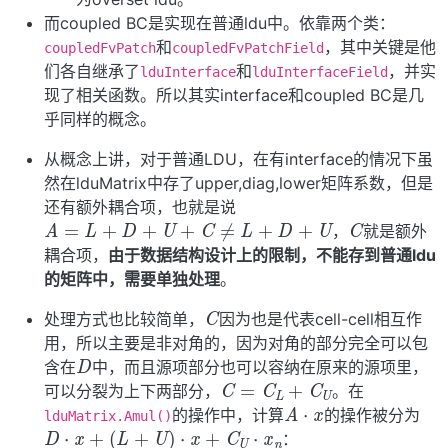
而coupled BC是实现在普通ldu中。依靠两个类：
和
，其中关键是他
coupledFvPatch
coupledFvPatchField
们各自继承了
和
，并实
lduInterface
lduInterfaceField
现了相关函数。所以其实interface和coupled BC是几
乎同样的概念。
从概念上讲，对于普通LDU，在有interface的情况下虽
然在lduMatrix中存了upper,diag,lower矩阵系数，但是
还有额外耦合项，也就是说
C
A
=
L
+
D
+
U
+
C
≠
L
+
D
+
U
，
就是额外
耦合项，
由于数据结构设计上的限制，不能存到普通ldu
的矩阵中，需要单独处理
。
C
处理方式也比较简单，
因为也是代表cell-cell相互作
用，所以主要是非对角的，因为对角的部分完全可以包
D
含在
中，而且源项部分也可以容纳在原来的源项里，
C
=
C
L
+
C
U
可以分裂为上下两部分，
。在
A
⋅
x
的操作中，计算
的操作被分为
lduMatrix.Amul()
D
⋅
x
+
(
L
+
U
)
⋅
x
+
C
U
⋅
x
n
：