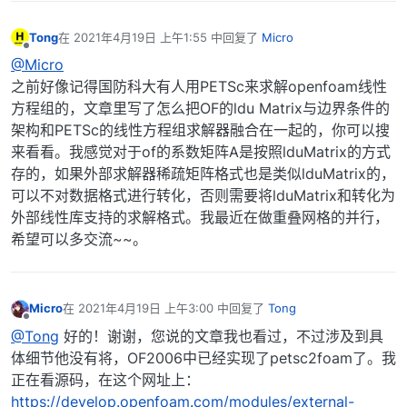
Tong
在
2021年4月19日 上午1:55
中回复了
Micro
最后由 编辑
离线
@Micro
之前好像记得国防科大有人用PETSc来求解openfoam线性
方程组的，文章里写了怎么把OF的ldu Matrix与边界条件的
架构和PETSc的线性方程组求解器融合在一起的，你可以搜
来看看。我感觉对于of的系数矩阵A是按照lduMatrix的方式
存的，如果外部求解器稀疏矩阵格式也是类似lduMatrix的，
可以不对数据格式进行转化，否则需要将lduMatrix和转化为
外部线性库支持的求解格式。我最近在做重叠网格的并行，
希望可以多交流~~。
Micro
在
2021年4月19日 上午3:00
中回复了
Tong
最后由 编辑
离线
@Tong
好的！谢谢，您说的文章我也看过，不过涉及到具
体细节他没有将，OF2006中已经实现了petsc2foam了。我
正在看源码，在这个网址上：
https://develop.openfoam.com/modules/external-