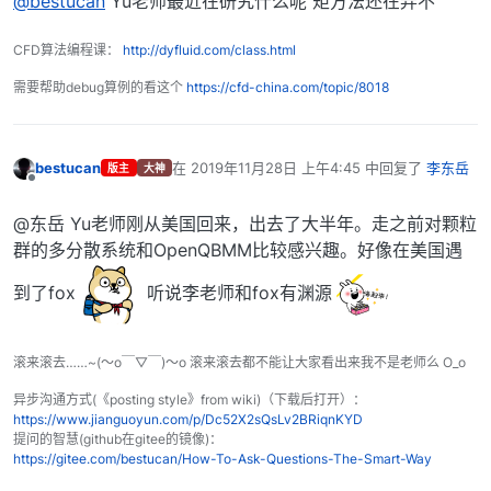
@bestucan
Yu老师最近在研究什么呢 矩方法还在弄不
CFD算法编程课：
http://dyfluid.com/class.html
需要帮助debug算例的看这个
https://cfd-china.com/topic/8018
bestucan
在
2019年11月28日 上午4:45
中回复了
李东岳
版主
大神
最后由 编辑
离线
@东岳 Yu老师刚从美国回来，出去了大半年。走之前对颗粒
群的多分散系统和OpenQBMM比较感兴趣。好像在美国遇
到了fox
听说李老师和fox有渊源
滚来滚去……~(～o￣▽￣)～o 滚来滚去都不能让大家看出来我不是老师么 O_o
异步沟通方式(《posting style》from wiki)（下载后打开）：
https://www.jianguoyun.com/p/Dc52X2sQsLv2BRiqnKYD
提问的智慧(github在gitee的镜像)：
https://gitee.com/bestucan/How-To-Ask-Questions-The-Smart-Way