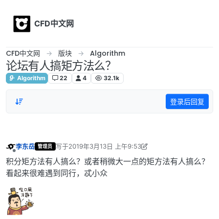
Skip to content
CFD中文网
CFD中文网
版块
Algorithm
论坛有人搞矩方法么？
Algorithm
22
4
32.1k
登录后回复
李东岳
写于
2019年3月13日 上午9:53
管理员
最后由 李东岳 编辑
2019年4月20日 下午4:21
离线
积分矩方法有人搞么？或者稍微大一点的矩方法有人搞么？
看起来很难遇到同行，忒小众