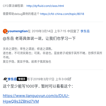
CFD算法编程课：
http://dyfluid.com/class.html
需要帮助debug算例的看这个
https://cfd-china.com/topic/8018
youmengtian
在
2019年3月14日 上午7:15
中回复了
李东岳
Y
最后由 编辑
离线
@东岳 老哥具体说一说，让我们也学习一下
天命之谓性；率性之谓道；修道之谓教。
道也者，不可须臾离也；可离，非道也。是故君子戒慎乎其所不睹，恐惧乎其所
不闻。
莫见乎隐，莫显乎微。故君子慎其独也
李东岳
写于
2019年3月17日 上午3:00
管理员
最后由 李东岳 编辑
2019年3月17日 上午11:01
离线
这个至少能写1000字.. 暂时可以看看这个：
https://www.jianguoyun.com/p/DUU-
HgwQ9s3ZBhid7VM