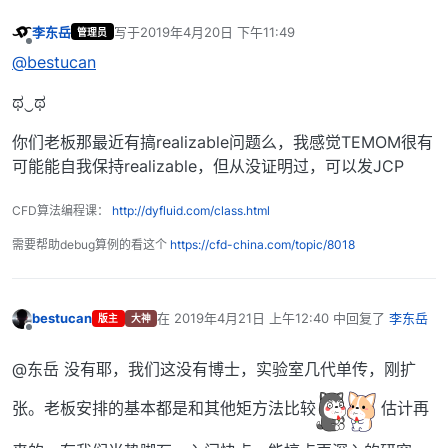
李东岳
写于
2019年4月20日 下午11:49
管理员
最后由 编辑
离线
@bestucan
ಥ‿ಥ
你们老板那最近有搞realizable问题么，我感觉TEMOM很有
可能能自我保持realizable，但从没证明过，可以发JCP
CFD算法编程课：
http://dyfluid.com/class.html
需要帮助debug算例的看这个
https://cfd-china.com/topic/8018
bestucan
在
2019年4月21日 上午12:40
中回复了
李东岳
版主
大神
最后由 编辑
离线
@东岳 没有耶，我们这没有博士，实验室几代单传，刚扩
张。老板安排的基本都是和其他矩方法比较
估计再