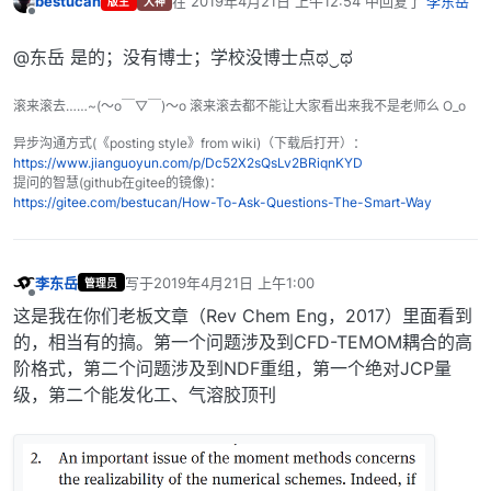
bestucan
在
2019年4月21日 上午12:54
中回复了
李东岳
版主
大神
最后由 编辑
离线
@东岳 是的；没有博士；学校没博士点ಥ‿ಥ
滚来滚去……~(～o￣▽￣)～o 滚来滚去都不能让大家看出来我不是老师么 O_o
异步沟通方式(《posting style》from wiki)（下载后打开）：
https://www.jianguoyun.com/p/Dc52X2sQsLv2BRiqnKYD
提问的智慧(github在gitee的镜像)：
https://gitee.com/bestucan/How-To-Ask-Questions-The-Smart-Way
李东岳
写于
2019年4月21日 上午1:00
管理员
最后由 编辑
离线
这是我在你们老板文章（Rev Chem Eng，2017）里面看到
的，相当有的搞。第一个问题涉及到CFD-TEMOM耦合的高
阶格式，第二个问题涉及到NDF重组，第一个绝对JCP量
级，第二个能发化工、气溶胶顶刊