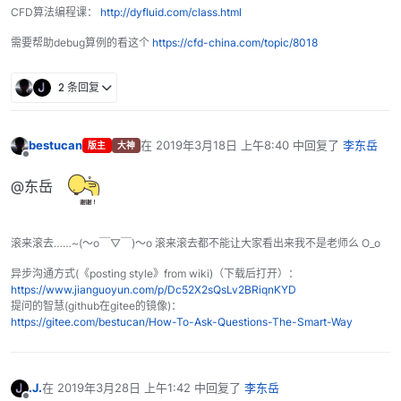
CFD算法编程课：
http://dyfluid.com/class.html
需要帮助debug算例的看这个
https://cfd-china.com/topic/8018
2 条回复
bestucan
在
2019年3月18日 上午8:40
中回复了
李东岳
版主
大神
最后由 编辑
离线
@东岳
滚来滚去……~(～o￣▽￣)～o 滚来滚去都不能让大家看出来我不是老师么 O_o
异步沟通方式(《posting style》from wiki)（下载后打开）：
https://www.jianguoyun.com/p/Dc52X2sQsLv2BRiqnKYD
提问的智慧(github在gitee的镜像)：
https://gitee.com/bestucan/How-To-Ask-Questions-The-Smart-Way
.J.
在
2019年3月28日 上午1:42
中回复了
李东岳
最后由 编辑