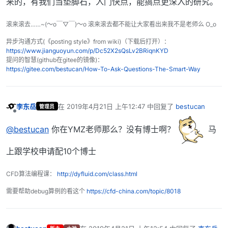
来的，有我们当垫脚石，入门快点，能搞点更深入的研究。
滚来滚去……~(～o￣▽￣)～o 滚来滚去都不能让大家看出来我不是老师么 O_o
异步沟通方式(《posting style》from wiki)（下载后打开）：
https://www.jianguoyun.com/p/Dc52X2sQsLv2BRiqnKYD
提问的智慧(github在gitee的镜像)：
https://gitee.com/bestucan/How-To-Ask-Questions-The-Smart-Way
李东岳
在
2019年4月21日 上午12:47
中回复了
bestucan
管理员
最后由 编辑
离线
@bestucan
你在YMZ老师那么？没有博士啊？
马
上跟学校申请配10个博士
CFD算法编程课：
http://dyfluid.com/class.html
需要帮助debug算例的看这个
https://cfd-china.com/topic/8018