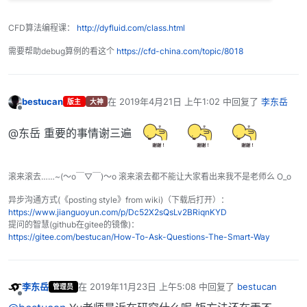
CFD算法编程课：
http://dyfluid.com/class.html
需要帮助debug算例的看这个
https://cfd-china.com/topic/8018
bestucan
在
2019年4月21日 上午1:02
中回复了
李东岳
版主
大神
最后由 编辑
离线
@东岳 重要的事情谢三遍
滚来滚去……~(～o￣▽￣)～o 滚来滚去都不能让大家看出来我不是老师么 O_o
异步沟通方式(《posting style》from wiki)（下载后打开）：
https://www.jianguoyun.com/p/Dc52X2sQsLv2BRiqnKYD
提问的智慧(github在gitee的镜像)：
https://gitee.com/bestucan/How-To-Ask-Questions-The-Smart-Way
李东岳
在
2019年11月23日 上午5:08
中回复了
bestucan
管理员
最后由 编辑
离线