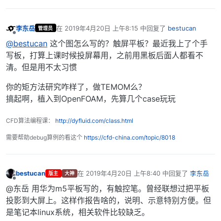
李东岳
在
2019年4月20日 上午8:15
中回复了
bestucan
管理员
最后由 编辑
离线
@bestucan
这个图怎么写的？触屏平板？最近我上了个手
写板，打算上课时候投屏幕用，之前用黑板后面人都看不
清。但是用不太习惯
你的矩方法研究咋样了，做TEMOM么？
搞起啊，植入到OpenFOAM，先算几个case玩玩
CFD算法编程课：
http://dyfluid.com/class.html
需要帮助debug算例的看这个
https://cfd-china.com/topic/8018
bestucan
在
2019年4月20日 上午8:40
中回复了
李东岳
版主
大神
最后由 编辑
离线
@东岳 用华为m5平板写的，有触控笔。曾经联想过把平板
投影到大屏上。这样作报告啥的，说明、示意特别方便。但
是笔记本linux系统，相关软件比较缺乏。