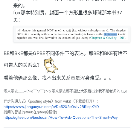
来的。
fox那本特别贵，封面一个方形里很多球球那本书37
页：
BE和BKE都是GPBE不同条件下的表达。那BE和BKE有啥不
可告人的关系么？
看着他俩那么像，找不出来关系真是浑身难受。。。
滚来滚去……~(～o￣▽￣)～o 滚来滚去都不能让大家看出来我不是老师么 O_o
异步沟通方式(《posting style》from wiki)（下载后打开）：
https://www.jianguoyun.com/p/Dc52X2sQsLv2BRiqnKYD
提问的智慧(github在gitee的镜像)：
https://gitee.com/bestucan/How-To-Ask-Questions-The-Smart-Way