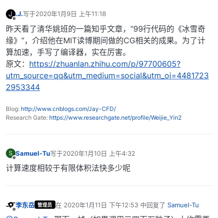
.J.
写于
2020年1月9日 上午11:18
最后由 编辑
离线
昨天看了清华姚班的一篇知乎文章，“99行代码的《冰雪奇
缘》”，介绍他在MIT读博期间做的CG相关的成果。为了计
算加速，手写了编译器，实在厉害。
原文：
https://zhuanlan.zhihu.com/p/97700605?
utm_source=qq&utm_medium=social&utm_oi=4481723
2953344
Blog:
http://www.cnblogs.com/Jay-CFD/
Research Gate:
https://www.researchgate.net/profile/Weijie_Yin2
Samuel-Tu
写于
2020年1月10日 上午4:32
S
最后由 编辑
离线
计算速度相较于有限体积法快多少呢
李东岳
在
2020年1月11日 下午12:53
中回复了
Samuel-Tu
管理员
最后由 编辑
离线