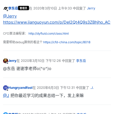
李东岳
在
2020年3月10日 上午9:33
中回复了
Jerry
管理员
最后由 编辑
离线
@Jerry
https://www.jianguoyun.com/p/DeI2Qt4Q9s3ZBhjho_AC
CFD算法编程课：
http://dyfluid.com/class.html
需要帮助debug算例的看这个
https://cfd-china.com/topic/8018
Jerry
在
2020年3月10日 下午12:26
中回复了
李东岳
最后由 编辑
离线
@东岳 谢谢李老师o(^o^)o
Hungryandfool
在
2020年6月3日 下午12:31
中回复了
.J.
H
最后由 编辑
离线
@J
把你最近学习的成果总结一下，发上来嘛