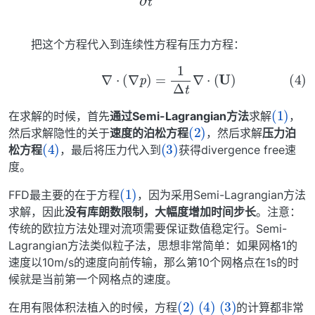
把这个方程代入到连续性方程有压力方程：
(4)
∇
⋅
(
∇
p
)
=
1
Δ
t
∇
⋅
(
U
)
(1)
在求解的时候，首先
通过Semi-Lagrangian方法
求解
，
(2)
然后求解隐性的关于
速度的泊松方程
，然后求解
压力泊
(4)
(3)
松方程
，最后将压力代入到
获得divergence free速
度。
(1)
FFD最主要的在于方程
，因为采用Semi-Lagrangian方法
求解，因此
没有库朗数限制，大幅度增加时间步长
。注意：
传统的欧拉方法处理对流项需要保证数值稳定行。Semi-
Lagrangian方法类似粒子法，思想非常简单：如果网格1的
速度以10m/s的速度向前传输，那么第10个网格点在1s的时
候就是当前第一个网格点的速度。
(2)
(4)
(3)
在用有限体积法植入的时候，方程
的计算都非常