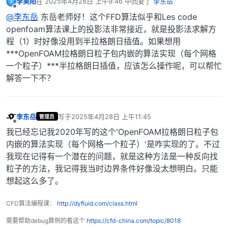
李昊阳
在
2025年4月28日 上午9:46
中回复了
李东岳
李
最后由 编辑
离线
@李东岳
东岳老师好！这个FFD算法似乎和Les code
openfoam算法课上的投影法非常接近，就是投影法求解方
程（1）时好像没用到半拉格朗日插值。如果想用
***OpenFOAM拉格朗日粒子包内嵌的算法实现（每个网格
一个粒子）***半拉格朗日插值，应该怎么操作呢，可以帮忙
解答一下不？
李东岳
写于
2025年4月28日 上午11:45
管理员
最后由 编辑
离线
我已经忘记我2020年写的这个'OpenFOAM拉格朗日粒子包
内嵌的算法实现（每个网格一个粒子）'是咋实现的了。不过
我现在记得有一个潜在的问题，就是这种方法是一种反向找
粒子的方法，我记得我当时边界条件好像没太想明白。只能
想起这么多了。
CFD算法编程课：
http://dyfluid.com/class.html
需要帮助debug算例的看这个
https://cfd-china.com/topic/8018