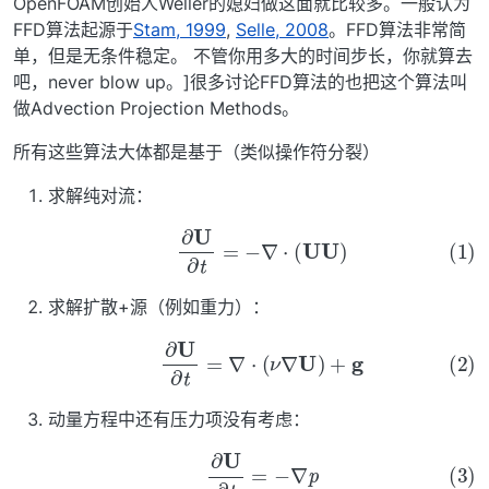
OpenFOAM创始人Weller的媳妇做这面就比较多。一般认为
FFD算法起源于
Stam, 1999
,
Selle, 2008
。FFD算法非常简
单，但是无条件稳定。 不管你用多大的时间步长，你就算去
吧，never blow up。]很多讨论FFD算法的也把这个算法叫
做Advection Projection Methods。
所有这些算法大体都是基于（类似操作符分裂）
求解纯对流：
(1)
∂
U
∂
t
=
−
∇
⋅
(
U
U
)
求解扩散+源（例如重力）：
(2)
∂
U
∂
t
=
∇
⋅
(
ν
∇
U
)
+
g
动量方程中还有压力项没有考虑：
(3)
∂
U
∂
t
=
−
∇
p