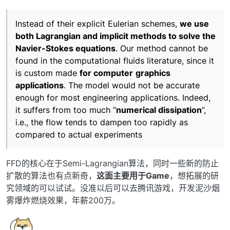
Instead of their explicit Eulerian schemes,
we use
both Lagrangian and implicit methods to solve the
Navier-Stokes equations
. Our method cannot be
found in the computational fluids literature, since it
is custom made
for computer
graphics
applications
. The model would not be accurate
enough for most engineering applications. Indeed,
it suffers from too much “
numerical dissipation
”,
i.e., the flow tends to dampen too rapidly as
compared to actual experiments
FFD的核心在于Semi-Lagrangian算法，同时一些新的防止
扩散的算法也有点新奇，
这面主要用于Game
，想拓展的研
究领域的可以试试。没准以后可以去腾讯游戏，开发泥沙烟
雾爆炸燃烧效果，年薪200万。