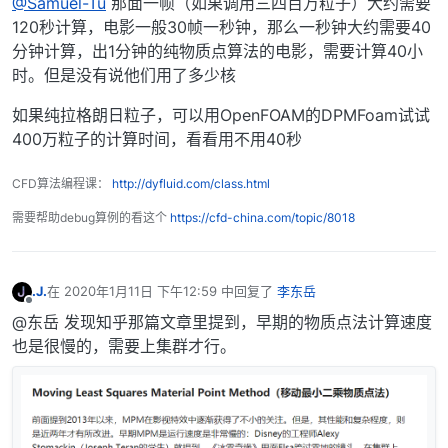
@Samuel-Tu
那面一帧（如果调用三四百万粒子）大约需要
120秒计算，电影一般30帧一秒钟，那么一秒钟大约需要40
分钟计算，出1分钟的纯物质点算法的电影，需要计算40小
时。但是没有说他们用了多少核
如果纯拉格朗日粒子，可以用OpenFOAM的DPMFoam试试
400万粒子的计算时间，看看用不用40秒
CFD算法编程课：
http://dyfluid.com/class.html
需要帮助debug算例的看这个
https://cfd-china.com/topic/8018
.J.
在
2020年1月11日 下午12:59
中回复了
李东岳
最后由 编辑
离线
@东岳 发现知乎那篇文章里提到，早期的物质点法计算速度
也是很慢的，需要上集群才行。