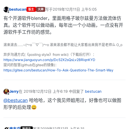
bestucan
写于
2019年12月11日 上午5:05
版主
大神
最后由 编辑
离线
有个开源软件blender，里面用格子玻尔兹曼方法做流体仿
真。这个软件可以做动画，每年出一个小动画，一点没有开
源软件手工作坊的感觉。
滚来滚去……~(～o￣▽￣)～o 滚来滚去都不能让大家看出来我不是老师么 O_o
异步沟通方式(《posting style》from wiki)（下载后打开）：
https://www.jianguoyun.com/p/Dc52X2sQsLv2BRiqnKYD
提问的智慧(github在gitee的镜像)：
https://gitee.com/bestucan/How-To-Ask-Questions-The-Smart-Way
Jerry
在
2019年12月12日 上午6:19
中回复了
bestucan
最后由 编辑
离线
@bestucan
哈哈哈，这个我见师姐用过，好像也可以做图
形学的后处理😀
李东岳
写于
2019年12月12日 上午6:31
管理员