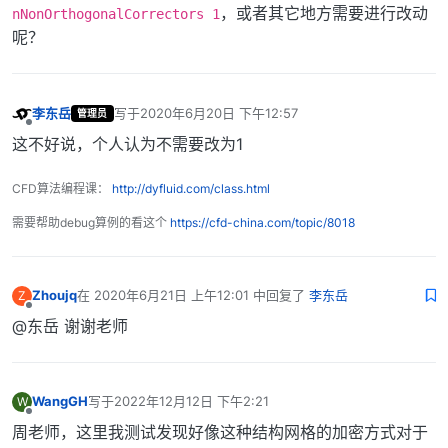
，或者其它地方需要进行改动
nNonOrthogonalCorrectors 1
呢？
李东岳
写于
2020年6月20日 下午12:57
管理员
最后由 编辑
离线
这不好说，个人认为不需要改为1
CFD算法编程课：
http://dyfluid.com/class.html
需要帮助debug算例的看这个
https://cfd-china.com/topic/8018
Zhoujq
在
2020年6月21日 上午12:01
中回复了
李东岳
Z
最后由 编辑
离线
@东岳 谢谢老师
WangGH
写于
2022年12月12日 下午2:21
W
最后由 编辑
离线
周老师，这里我测试发现好像这种结构网格的加密方式对于