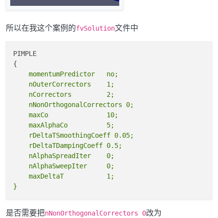
所以在我这个案例的
文件中
fvSolution
PIMPLE 

    momentumPredictor   no;

    nOuterCorrectors    1;

    nCorrectors         2;

    nNonOrthogonalCorrectors 0;

    maxCo               10;

    maxAlphaCo          5;

    rDeltaTSmoothingCoeff 0.05;

    rDeltaTDampingCoeff 0.5;

    nAlphaSpreadIter    0;

    nAlphaSweepIter     0;

    maxDeltaT           1;

是否需要把
改为
nNonOrthogonalCorrectors 0