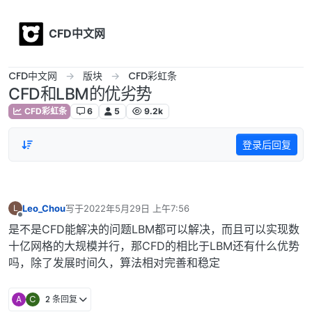
Skip to content
CFD中文网
CFD中文网
版块
CFD彩虹条
CFD和LBM的优劣势
CFD彩虹条
6
5
9.2k
登录后回复
Leo_Chou
写于
2022年5月29日 上午7:56
L
最后由 编辑
离线
是不是CFD能解决的问题LBM都可以解决，而且可以实现数
十亿网格的大规模并行，那CFD的相比于LBM还有什么优势
吗，除了发展时间久，算法相对完善和稳定
A
C
2 条回复