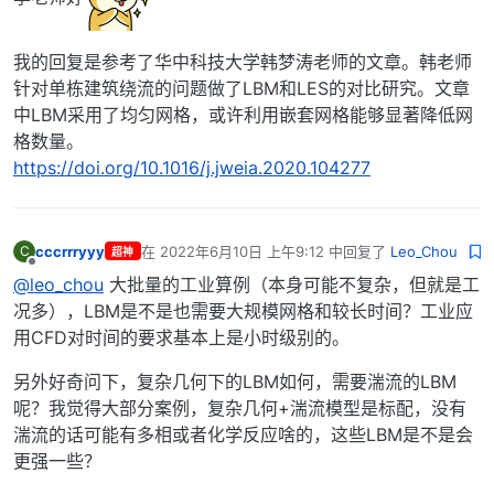
我的回复是参考了华中科技大学韩梦涛老师的文章。韩老师
针对单栋建筑绕流的问题做了LBM和LES的对比研究。文章
中LBM采用了均匀网格，或许利用嵌套网格能够显著降低网
格数量。
https://doi.org/10.1016/j.jweia.2020.104277
cccrrryyy
在
2022年6月10日 上午9:12
中回复了
Leo_Chou
C
超神
最后由 编辑
离线
@leo_chou
大批量的工业算例（本身可能不复杂，但就是工
况多），LBM是不是也需要大规模网格和较长时间？工业应
用CFD对时间的要求基本上是小时级别的。
另外好奇问下，复杂几何下的LBM如何，需要湍流的LBM
呢？我觉得大部分案例，复杂几何+湍流模型是标配，没有
湍流的话可能有多相或者化学反应啥的，这些LBM是不是会
更强一些？