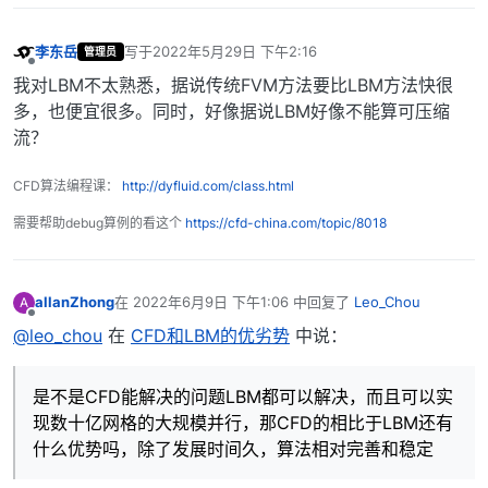
李东岳
写于
2022年5月29日 下午2:16
管理员
最后由 编辑
离线
我对LBM不太熟悉，据说传统FVM方法要比LBM方法快很
多，也便宜很多。同时，好像据说LBM好像不能算可压缩
流？
CFD算法编程课：
http://dyfluid.com/class.html
需要帮助debug算例的看这个
https://cfd-china.com/topic/8018
allanZhong
在
2022年6月9日 下午1:06
中回复了
Leo_Chou
A
最后由 编辑
离线
@leo_chou
在
CFD和LBM的优劣势
中说：
是不是CFD能解决的问题LBM都可以解决，而且可以实
现数十亿网格的大规模并行，那CFD的相比于LBM还有
什么优势吗，除了发展时间久，算法相对完善和稳定