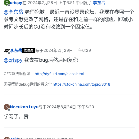
crispy
在
2024年2月28日 上午6:51
中回复了
李东岳
C
最后由 编辑
离线
@李东岳
老师抱歉，最近一直没登录论坛，我现在参照一个
参考文献更改了网格，还是存在和之前一样的问题，即减小
时间步长后的Cd没有收敛到一个固定值。
李东岳
写于
2024年2月29日 上午6:29
管理员
最后由 编辑
离线
@crispy
我去提bug后然后回复你
CFD算法编程课：
http://dyfluid.com/class.html
需要帮助debug算例的看这个
https://cfd-china.com/topic/8018
Neeukan Luyu
写于
2024年8月24日 下午5:20
N
最后由 编辑
离线
学习了，赞