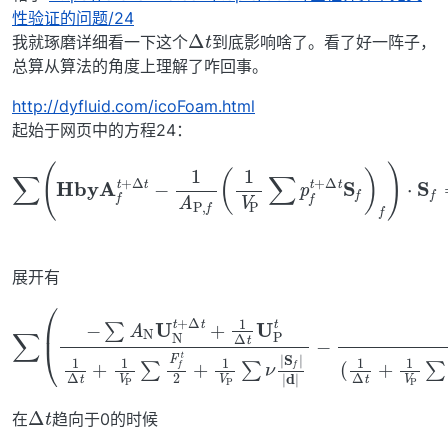
性验证的问题/24
Δ
t
我就琢磨详细看一下这个
到底影响啥了。看了好一阵子，
总算从算法的角度上理解了咋回事。
http://dyfluid.com/icoFoam.html
起始于网页中的方程24：
∑
(
H
b
y
A
f
t
+
Δ
t
−
1
A
S
P
f
,
=
f
(
0
1
,
V
P
∑
p
f
t
+
Δ
t
S
f
)
f
)
⋅
展开有
−
∑
1
(
−
(
1
∑
Δ
A
t
+
N
1
U
V
P
N
P
∑
t
∑
p
+
+
F
f
1
Δ
t
f
V
+
t
t
+
2
P
Δ
+
1
∑
t
Δ
S
ν
1
t
V
f
|
U
)
S
P
f
f
P
)
∑
|
⋅
t
|
S
ν
1
d
|
f
Δ
|
S
=
t
f
+
0
|
,
|
1
d
V
|
P
)
P
∑
,
F
f
(
f
1
t
2
V
Δ
t
在
趋向于0的时候