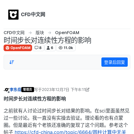
Skip to content
CFD中文网
CFD中文网
版块
OpenFOAM
时间步长对连续性方程的影响
OpenFOAM
8
6
11.0k
登录后回复
李东岳
写于
2023年12月7日 下午8:11
管理员
最后由 李东岳 编辑
2023年12月8日 下午1:31
离线
时间步长对连续性方程的影响
之前就有人讨论过时间步长对结果的影响。在sci里面虽然见
过一些讨论。我一直没有实操去验证。理论看的也有点蒙
圈。但是最近有个老铁还准确的复现了这个问题。参考这个
帖子
https://cfd-china.com/topic/6664/圆柱计算中无关