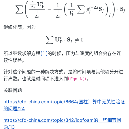
(1)
∑
(
1
Δ
t
U
P
t
1
Δ
t
−
1
S
1
f
Δ
=
t
0
(
1
,
V
P
∑
p
f
t
+
Δ
t
S
f
)
f
)
⋅
继续化简，因为
∑
U
P
t
⋅
S
f
≠
0
(1)
所以继续求解方程
的时候，压力与速度的组合会存在连
续性误差。
针对这个问题的一种解决方式，是将时间项与其他项分开进
行离散。也就是时间项不进入到
。
UEqn.A()
关联问题：
https://cfd-china.com/topic/6664/圆柱计算中无关性验证
的问题/24
https://cfd-china.com/topic/342/icofoam的一些细节问
题/13